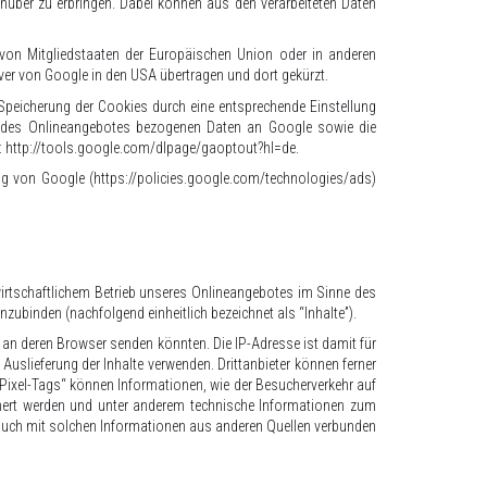
über zu erbringen. Dabei können aus den verarbeiteten Daten
b von Mitgliedstaaten der Europäischen Union oder in anderen
er von Google in den USA übertragen und dort gekürzt.
Speicherung der Cookies durch eine entsprechende Einstellung
ng des Onlineangebotes bezogenen Daten an Google sowie die
:
http://tools.google.com/dlpage/gaoptout?hl=de
.
ng von Google (
https://policies.google.com/technologies/ads
)
wirtschaftlichem Betrieb unseres Onlineangebotes im Sinne des
inzubinden (nachfolgend einheitlich bezeichnet als “Inhalte”).
ht an deren Browser senden könnten. Die IP-Adresse ist damit für
r Auslieferung der Inhalte verwenden. Drittanbieter können ferner
„Pixel-Tags“ können Informationen, wie der Besucherverkehr auf
hert werden und unter anderem technische Informationen zum
auch mit solchen Informationen aus anderen Quellen verbunden