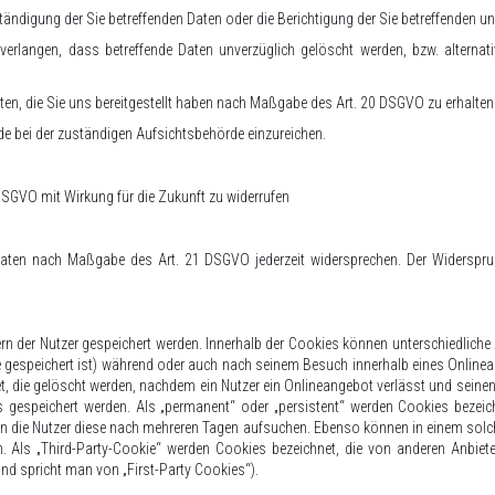
ändigung der Sie betreffenden Daten oder die Berichtigung der Sie betreffenden un
rlangen, dass betreffende Daten unverzüglich gelöscht werden, bzw. alterna
ten, die Sie uns bereitgestellt haben nach Maßgabe des Art. 20 DSGVO zu erhalten
de bei der zuständigen Aufsichtsbehörde einzureichen.
 DSGVO mit Wirkung für die Zukunft zu widerrufen
 Daten nach Maßgabe des Art. 21 DSGVO jederzeit widersprechen. Der Widerspr
ern der Nutzer gespeichert werden. Innerhalb der Cookies können unterschiedliche
gespeichert ist) während oder auch nach seinem Besuch innerhalb eines Onlinea
, die gelöscht werden, nachdem ein Nutzer ein Onlineangebot verlässt und seinen 
 gespeichert werden. Als „permanent“ oder „persistent“ werden Cookies bezei
nn die Nutzer diese nach mehreren Tagen aufsuchen. Ebenso können in einem solche
Als „Third-Party-Cookie“ werden Cookies bezeichnet, die von anderen Anbieter
nd spricht man von „First-Party Cookies“).