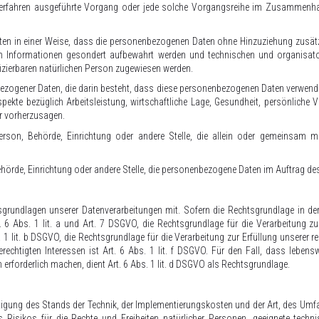
er Verfahren ausgeführte Vorgang oder jede solche Vorgangsreihe im Zusammenha
n in einer Weise, dass die personenbezogenen Daten ohne Hinzuziehung zusätzli
n Informationen gesondert aufbewahrt werden und technischen und organisato
ifizierbaren natürlichen Person zugewiesen werden.
nbezogener Daten, die darin besteht, dass diese personenbezogenen Daten verwend
kte bezüglich Arbeitsleistung, wirtschaftliche Lage, Gesundheit, persönliche Vor
er vorherzusagen.
e Person, Behörde, Einrichtung oder andere Stelle, die allein oder gemeinsam 
Behörde, Einrichtung oder andere Stelle, die personenbezogene Daten im Auftrag des
rundlagen unserer Datenverarbeitungen mit. Sofern die Rechtsgrundlage in der 
. 6 Abs. 1 lit. a und Art. 7 DSGVO, die Rechtsgrundlage für die Verarbeitung zu
it. b DSGVO, die Rechtsgrundlage für die Verarbeitung zur Erfüllung unserer recht
echtigten Interessen ist Art. 6 Abs. 1 lit. f DSGVO. Für den Fall, dass lebens
rforderlich machen, dient Art. 6 Abs. 1 lit. d DSGVO als Rechtsgrundlage.
tigung des Stands der Technik, der Implementierungskosten und der Art, des Umf
des Risikos für die Rechte und Freiheiten natürlicher Personen, geeignete t