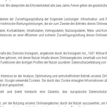
nd. Wir überprüfen die Erforderlichkeit alle zwei Jahre; Ferner gelten die gesetzlich
en der Zurverfügungstellung der folgenden Leistungen: Infrastruktur- und Pl
e technische Wartungsleistungen, die wir zum Zwecke des Betriebs dieses Onlinea
dsdaten, Kontaktdaten, Inhaltsdaten, Vertragsdaten, Nutzungsdaten, Meta- und 
teressen an einer effizienten und sicheren Zurverfügungstellung dieses Onlinea
alte des Dienstes Instagram, angeboten durch die Instagram Inc., 1601 Willow 
ächen gehören, mit denen Nutzer Inhalte dieses Onlineangebotes innerhalb von Inst
d Funktionen den dortigen Profilen der Nutzer zuordnen. Datenschutzerklärung vo
. Interesse an der Analyse, Optimierung und wirtschaftlichem Betrieb unseres On
 ein. Google verwendet Cookies. Die durch das Cookie erzeugten Informationen ü
d dort gespeichert.
iert und bietet hierdurch eine Garantie, das europäische Datenschutzr
n, um die Nutzung unseres Onlineangebotes durch die Nutzer auszuwerten, um Re