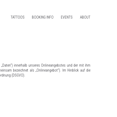
TATTOOS
BOOKING INFO
EVENTS
ABOUT
 „Daten“) innerhalb unseres Onlineangebotes und der mit ihm
einsam bezeichnet als „Onlineangebot“). Im Hinblick auf die
erordnung (DSGVO).