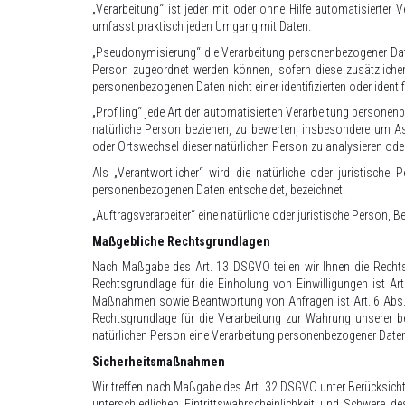
„Verarbeitung“ ist jeder mit oder ohne Hilfe automatisiert
umfasst praktisch jeden Umgang mit Daten.
„Pseudonymisierung“ die Verarbeitung personenbezogener Date
Person zugeordnet werden können, sofern diese zusätzliche
personenbezogenen Daten nicht einer identifizierten oder ident
„Profiling“ jede Art der automatisierten Verarbeitung persone
natürliche Person beziehen, zu bewerten, insbesondere um Aspe
oder Ortswechsel dieser natürlichen Person zu analysieren od
Als „Verantwortlicher“ wird die natürliche oder juristisch
personenbezogenen Daten entscheidet, bezeichnet.
„Auftragsverarbeiter“ eine natürliche oder juristische Person, 
Maßgebliche Rechtsgrundlagen
Nach Maßgabe des Art. 13 DSGVO teilen wir Ihnen die Rechtsg
Rechtsgrundlage für die Einholung von Einwilligungen ist Art
Maßnahmen sowie Beantwortung von Anfragen ist Art. 6 Abs. 1 l
Rechtsgrundlage für die Verarbeitung zur Wahrung unserer ber
natürlichen Person eine Verarbeitung personenbezogener Daten e
Sicherheitsmaßnahmen
Wir treffen nach Maßgabe des Art. 32 DSGVO unter Berücksich
unterschiedlichen Eintrittswahrscheinlichkeit und Schwere 