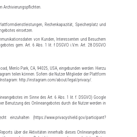
en Archivierungspflichten.
attformdienstleistungen, Rechenkapazität, Speicherplatz und
ngebotes einsetzen.
Kommunikationsdaten von Kunden, Interessenten und Besuchern
ngebotes gem. Art. 6 Abs. 1 lit. f DSGVO i.V.m. Art. 28 DSGVO
Road, Menlo Park, CA, 94025, USA, eingebunden werden. Hierzu
agram teilen können. Sofern die Nutzer Mitglieder der Plattform
n Instagram:
http://instagram.com/about/legal/privacy/
.
lineangebotes im Sinne des Art. 6 Abs. 1 lit. f. DSGVO) Google
ber Benutzung des Onlineangebotes durch die Nutzer werden in
echt einzuhalten (
https://www.privacyshield.gov/participant?
ports über die Aktivitäten innerhalb dieses Onlineangebotes