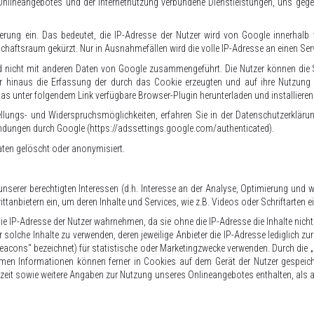
nlineangebotes und der Internetnutzung verbundene Dienstleistungen, uns gegen
ierung ein. Das bedeutet, die IP-Adresse der Nutzer wird von Google innerhal
ftsraum gekürzt. Nur in Ausnahmefällen wird die volle IP-Adresse an einen Serv
d nicht mit anderen Daten von Google zusammengeführt. Die Nutzer können die 
ber hinaus die Erfassung der durch das Cookie erzeugten und auf ihre Nutzu
das unter folgendem Link verfügbare Browser-Plugin herunterladen und installieren
llungs- und Widerspruchsmöglichkeiten, erfahren Sie in der Datenschutzerkläru
lendungen durch Google
(https://adssettings.google.com/authenticated
).
ten gelöscht oder anonymisiert.
nserer berechtigten Interessen (d.h. Interesse an der Analyse, Optimierung und 
ittanbietern ein, um deren Inhalte und Services, wie z.B. Videos oder Schriftarten e
 die IP-Adresse der Nutzer wahrnehmen, da sie ohne die IP-Adresse die Inhalte nic
 solche Inhalte zu verwenden, deren jeweilige Anbieter die IP-Adresse lediglich zu
eacons“ bezeichnet) für statistische oder Marketingzwecke verwenden. Durch die 
ymen Informationen können ferner in Cookies auf dem Gerät der Nutzer gespeic
eit sowie weitere Angaben zur Nutzung unseres Onlineangebotes enthalten, als 