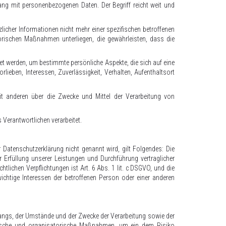
ng mit personenbezogenen Daten. Der Begriff reicht weit und
cher Informationen nicht mehr einer spezifischen betroffenen
rischen Maßnahmen unterliegen, die gewährleisten, dass die
et werden, um bestimmte persönliche Aspekte, die sich auf eine
lieben, Interessen, Zuverlässigkeit, Verhalten, Aufenthaltsort
mit anderen über die Zwecke und Mittel der Verarbeitung von
 Verantwortlichen verarbeitet.
Datenschutzerklärung nicht genannt wird, gilt Folgendes: Die
r Erfüllung unserer Leistungen und Durchführung vertraglicher
lichen Verpflichtungen ist Art. 6 Abs. 1 lit. c DSGVO, und die
wichtige Interessen der betroffenen Person oder einer anderen
angs, der Umstände und der Zwecke der Verarbeitung sowie der
echnische und organisatorische Maßnahmen, um ein dem Risiko