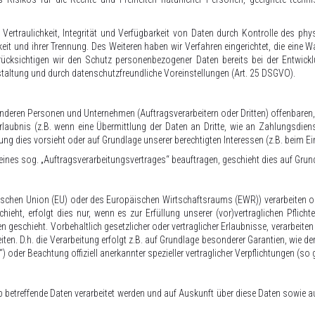
rtraulichkeit, Integrität und Verfügbarkeit von Daten durch Kontrolle des phy
rkeit und ihrer Trennung. Des Weiteren haben wir Verfahren eingerichtet, die e
rücksichtigen wir den Schutz personenbezogener Daten bereits bei der Entwic
altung und durch datenschutzfreundliche Voreinstellungen (Art. 25 DSGVO).
eren Personen und Unternehmen (Auftragsverarbeitern oder Dritten) offenbaren, s
rlaubnis (z.B. wenn eine Übermittlung der Daten an Dritte, wie an Zahlungsdienst
ichtung dies vorsieht oder auf Grundlage unserer berechtigten Interessen (z.B. beim 
 eines sog. „Auftragsverarbeitungsvertrages“ beauftragen, geschieht dies auf Gru
päischen Union (EU) oder des Europäischen Wirtschaftsraums (EWR)) verarbeiten
eht, erfolgt dies nur, wenn es zur Erfüllung unserer (vor)vertraglichen Pflichte
n geschieht. Vorbehaltlich gesetzlicher oder vertraglicher Erlaubnisse, verarbeiten
en. D.h. die Verarbeitung erfolgt z.B. auf Grundlage besonderer Garantien, wie der
) oder Beachtung offiziell anerkannter spezieller vertraglicher Verpflichtungen (s
b betreffende Daten verarbeitet werden und auf Auskunft über diese Daten sowie a