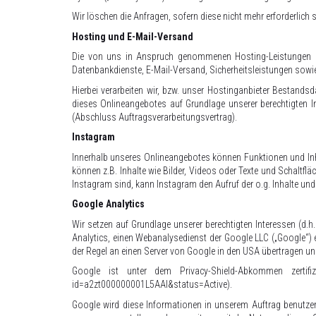
Wir löschen die Anfragen, sofern diese nicht mehr erforderlich si
Hosting und E-Mail-Versand
Die von uns in Anspruch genommenen Hosting-Leistungen dien
Datenbankdienste, E-Mail-Versand, Sicherheitsleistungen sowi
Hierbei verarbeiten wir, bzw. unser Hostinganbieter Bestan
dieses Onlineangebotes auf Grundlage unserer berechtigten In
(Abschluss Auftragsverarbeitungsvertrag).
Instagram
Innerhalb unseres Onlineangebotes können Funktionen und Inh
können z.B. Inhalte wie Bilder, Videos oder Texte und Schaltfl
Instagram sind, kann Instagram den Aufruf der o.g. Inhalte un
Google Analytics
Wir setzen auf Grundlage unserer berechtigten Interessen (d.h
Analytics, einen Webanalysedienst der Google LLC („Google“)
der Regel an einen Server von Google in den USA übertragen un
Google ist unter dem Privacy-Shield-Abkommen zertifiz
id=a2zt000000001L5AAI&status=Active
).
Google wird diese Informationen in unserem Auftrag benutze