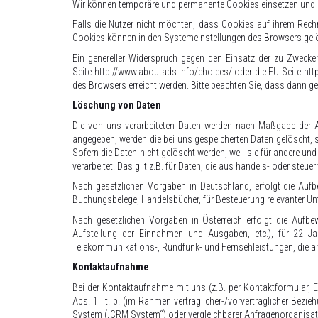
Wir können temporäre und permanente Cookies einsetzen und k
Falls die Nutzer nicht möchten, dass Cookies auf ihrem Rechn
Cookies können in den Systemeinstellungen des Browsers gel
Ein genereller Widerspruch gegen den Einsatz der zu Zwecken
Seite
http://www.aboutads.info/choices/
oder die EU-Seite
htt
des Browsers erreicht werden. Bitte beachten Sie, dass dann g
Löschung von Daten
Die von uns verarbeiteten Daten werden nach Maßgabe der A
angegeben, werden die bei uns gespeicherten Daten gelöscht, 
Sofern die Daten nicht gelöscht werden, weil sie für andere und
verarbeitet. Das gilt z.B. für Daten, die aus handels- oder ste
Nach gesetzlichen Vorgaben in Deutschland, erfolgt die Au
Buchungsbelege, Handelsbücher, für Besteuerung relevanter Unte
Nach gesetzlichen Vorgaben in Österreich erfolgt die Auf
Aufstellung der Einnahmen und Ausgaben, etc.), für 22 
Telekommunikations-, Rundfunk- und Fernsehleistungen, die a
Kontaktaufnahme
Bei der Kontaktaufnahme mit uns (z.B. per Kontaktformular, E
Abs. 1 lit. b. (im Rahmen vertraglicher-/vorvertraglicher Bez
System („CRM System“) oder vergleichbarer Anfragenorganisat