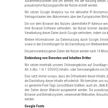
zusammenzustellen und um weitere, mit der Nutzung dieses O
pseudonyme Nutzungsprofile der Nutzer erstellt werden.
Wir setzen Google Analytics nur mit aktivierter IP-Anonymis
Vertragsstaaten des Abkommens über den Europäischen Wirtscha
Die von dem Browser des Nutzers übermittelte IP-Adresse wir
ihrer Browser-Software verhindern; die Nutzer können darü
Verarbeitung dieser Daten durch Google verhindern, indem sie 
Weitere Informationen zur Datennutzung durch Google, Einste
sowie in den Einstellungen für die Darstellung von Werbeeinb
Die personenbezogenen Daten der Nutzer werden nach 14 Mona
Einbindung von Diensten und Inhalten Dritter
Wir setzen innerhalb unseres Onlineangebotes auf Grundlage u
Art. 6 Abs. 1 lit. f. DSGVO) Inhalts- oder Serviceangebote von Dr
Dies setzt immer voraus, dass die Drittanbieter dieser Inhalte,
die Darstellung dieser Inhalte erforderlich. Wir bemühen uns nur
so genannte Pixel-Tags (unsichtbare Grafiken, auch als „Web B
den Seiten dieser Website ausgewertet werden. Die pseudon
Browser und Betriebssystem, verweisende Webseiten, Besuchsz
werden.
Google Fonts