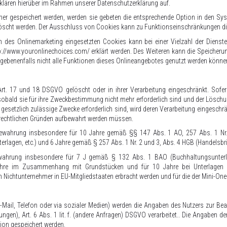
lären hierüber im Rahmen unserer Datenschutzerklärung auf.
er gespeichert werden, werden sie gebeten die entsprechende Option in den Sys
öscht werden. Der Ausschluss von Cookies kann zu Funktionseinschränkungen di
 des Onlinemarketing eingesetzten Cookies kann bei einer Vielzahl der Dienste
p://www.youronlinechoices.com/
erklärt werden. Des Weiteren kann die Speicheru
egebenenfalls nicht alle Funktionen dieses Onlineangebotes genutzt werden könne
rt. 17 und 18 DSGVO gelöscht oder in ihrer Verarbeitung eingeschränkt. Sofer
sobald sie für ihre Zweckbestimmung nicht mehr erforderlich sind und der Lösch
 gesetzlich zulässige Zwecke erforderlich sind, wird deren Verarbeitung eingeschr
uerrechtlichen Gründen aufbewahrt werden müssen.
fbewahrung insbesondere für 10 Jahre gemäß §§ 147 Abs. 1 AO, 257 Abs. 1 Nr. 
rlagen, etc.) und 6 Jahre gemäß § 257 Abs. 1 Nr. 2 und 3, Abs. 4 HGB (Handelsbri
bewahrung insbesondere für 7 J gemäß § 132 Abs. 1 BAO (Buchhaltungsunterla
Jahre im Zusammenhang mit Grundstücken und für 10 Jahre bei Unterlagen 
n Nichtunternehmer in EU-Mitgliedstaaten erbracht werden und für die der Mini
-Mail, Telefon oder via sozialer Medien) werden die Angaben des Nutzers zur Be
iehungen), Art. 6 Abs. 1 lit. f. (andere Anfragen) DSGVO verarbeitet.. Die Angab
ion gespeichert werden.