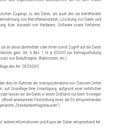
sischen Zugangs zu den Daten, als auch des sie betreffenden
ine Wahrnehmung von Betroffenenrechten, Löschung von Daten und
klung, bzw. Auswahl von Hardware, Software sowie Verfahren,
ie an diese übermitteln oder ihnen sonst Zugriff auf die Daten
leister, gem. Art. 6 Abs. 1 lit. b DSGVO zur Vertragserfüllung
Einsatz von Beauftragten, Webhostern, etc.).
ndlage des Art. 28 DSGVO.
 oder dies im Rahmen der Inanspruchnahme von Diensten Dritter
n, auf Grundlage Ihrer Einwilligung, aufgrund einer rechtlichen
 oder lassen wir die Daten in einem Drittland nur beim Vorliegen
 offiziell anerkannten Feststellung eines der EU entsprechenden
o genannte „Standardvertragsklauseln“).
uf weitere Informationen und Kopie der Daten entsprechend Art.